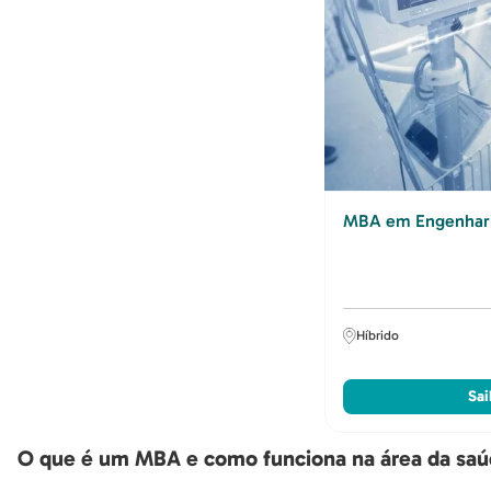
Qualidade em Saúde
Saúde da Família e
Comunidade
Saúde e Bem-estar
MBA em Engenharia
Híbrido
Sai
O que é um MBA e como funciona na área da sa