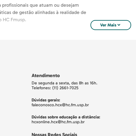
 profissionais que atuam ou desejam
ticas de gestão alinhadas à realidade de
ão HC Fmusp.
expand_more
Ver Mais
emandas do setor. Ao contrário do
odologias orientadas para resultados.
ofundar aspectos técnicos, enquanto o MBA
Atendimento
De segunda a sexta, das 8h as 16h.
Telefones: (11) 2661-7025
es que buscam migrar de funções
Dúvidas gerais:
tradores, engenheiros clínicos, entre
faleconosco.hcx@hc.fm.usp.br
pes e eficiência em saúde.
Dúvidas sobre educação a distância:
hcxonline.hcx@hc.fm.usp.br
na da USP (HC Fmusp), reconhecido como
Nossas Redes Sociais