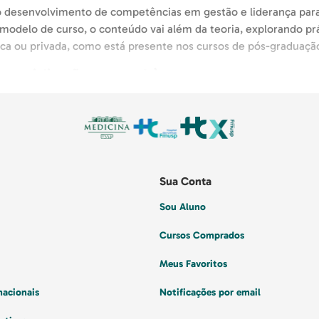
 desenvolvimento de competências em gestão e liderança para
odelo de curso, o conteúdo vai além da teoria, explorando prá
ública ou privada, como está presente nos cursos de pós-graduaç
especialização, mestrado)
arem visão prática de negócios e foco direto nas principais d
abilidades aplicáveis ao cotidiano corporativo, utilizando met
aúde, como a residência e os cursos lato sensu, tendem a apr
Sua Conta
Sou Aluno
que já atuam em cargos de gestão no setor, quanto para aquel
Cursos Comprados
aúde. É ideal para médicos, enfermeiros, farmacêuticos, adminis
nistração, inovação, processos de qualidade, liderança de equi
Meus Favoritos
s para o setor
nacionais
Notificações por email
a excelência do Hospital das Clínicas da Faculdade de Medici