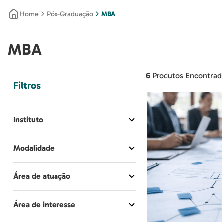
Pós-Graduação
MBA
MBA
6
Produtos Encontrad
Filtros
Instituto
HCX - Faculdade de Medicina
Modalidade
da Universidade de São Paulo
MBA
IGS - Instituto de Gestão e
Área de atuação
Saúde
Médica
Área de interesse
Multiprofissional