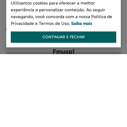
Utilizamos cookies para oferecer a melhor
experiência e personalizar conteúdo. Ao seguir
navegando, você concorda com a nossa Política de
Privacidade e Termos de Uso.
Saiba mais
CONTINUAR E FECHAR
Por dentro das novidades do HCX
Fmusp!
Cadastre-se e receba informativos sobre cursos,
novidades e descontos diretamente no seu e-
mail.
Seu nome completo
Seu e-mail