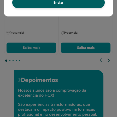
Enviar
Pós-Graduação em Medicina de
Imersão Observacional para
Emergência
Cirurgiões Plásticos
Presencial
Presencial
Saiba mais
Saiba mais
Depoimentos
Nossos alunos são a comprovação da
excelência do HCX!
São experiências transformadoras, que
destacam o impacto positivo na formação
profissional e no desenvolvimento pessoal.