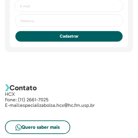
Cadastrar
Contato
HCX
Fone: (11) 2661-7025
E-mail:especializabolsa.hcx@hc.fm.usp.br
Quero saber mais