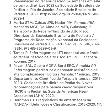
Reanimação do recém-nascido 34 semanas em sala
de parto: diretrizes 2022 da Sociedade Brasileira de
Pediatria. Rio de Janeiro: Sociedade Brasileira de
Pediatria; 2022. https://doi.org/10.25060/PRN-SBP-
2022-1
Marba STM, Caldas JPS, Nader PJH, Ramos JRM,
Machado MGP, De Almeida MFB, Guinsburg R.
Transporte do Recém-Nascido de Alto Risco:
Diretrizes da Sociedade Brasileira de Pediatria /
Programa de Reanimação Neonatal da Sociedade
Brasileira de Pediatria. - 3.ed.- São Paulo: SBP, 2024.
ISBN: 978-65-85299-03-9
Tamez R. Enfermagem na UTI neonatal-assistência
ao recém-nascido de alto risco. 6ª. Ed. Guanabara
Koogan. 2017
Pavani SAL, Castro ADRV, Berti ERC, Almeida AP.
Enfermagem pediátrica e neonatal: assistência de
alta complexidade. ‎ Editora Manole; 1ª edição. 2019
Departamento Científico de Terapia Intensiva (2019-
2021). Sociedade Brasileira de Pediatria. Novas
recomendações para parada cardiorrespiratória
(RCP) em Pediatria: Guia da American Heart
Association (AHA) 2020.
Herdman HT. Diagnósticos de enfermagem da
NANDA-I: Definições e Classificações 2018-2020. 11ª.