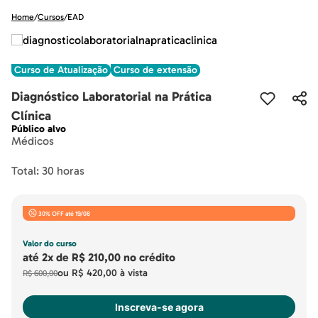
Home
/
Cursos
/
EAD
Curso de Atualização
Curso de extensão
Diagnóstico Laboratorial na Prática
Clínica
Público alvo
Médicos
Total: 30 horas
30% OFF até 19/08
Valor do curso
até
2x
de
R$ 210,00
no crédito
ou
R$ 420,00
à vista
R$ 600,00
Inscreva-se agora