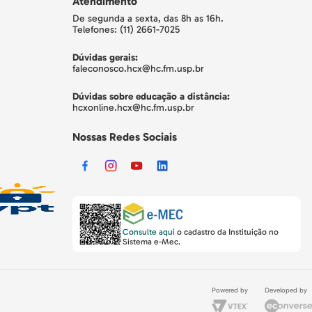
Atendimento
De segunda a sexta, das 8h as 16h.
Telefones: (11) 2661-7025
Dúvidas gerais:
faleconosco.hcx@hc.fm.usp.br
Dúvidas sobre educação a distância:
hcxonline.hcx@hc.fm.usp.br
Nossas Redes Sociais
Consulte aqui
o cadastro da Instituição no
Sistema e-Mec.
Powered by
Developed by