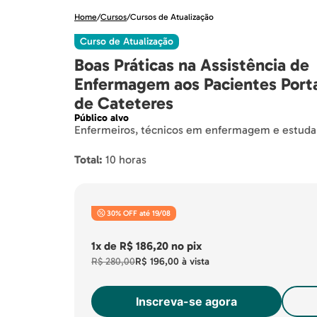
Home
/
Cursos
/
Cursos de Atualização
Curso de Atualização
Boas Práticas na Assistência de
Enfermagem aos Pacientes Port
de Cateteres
Público alvo
Enfermeiros, técnicos em enfermagem e estuda
Total:
10 horas
30% OFF até 19/08
1x
de
R$ 186,20
no pix
R$ 280,00
R$ 196,00
à vista
Inscreva-se agora