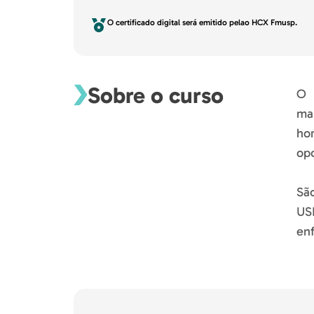
O certificado digital será emitido pelao HCX Fmusp.
Sobre o curso
O 
ma
ho
opo
São
US
en