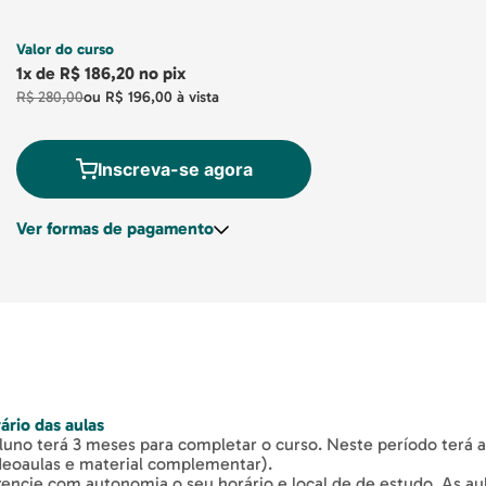
Valor do curso
1x
de
R$ 186,20
no pix
R$ 280,00
ou
R$ 196,00
à vista
Inscreva-se agora
Ver formas de pagamento
ário das aulas
luno terá 3 meses para completar o curso. Neste período terá ac
deoaulas e material complementar).
encie com autonomia o seu horário e local de de estudo. As a