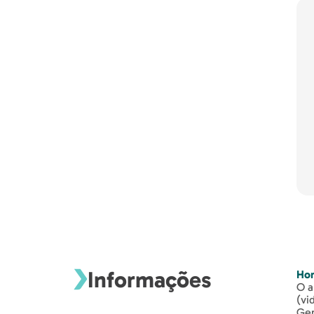
Informações
Hor
O a
(vi
Ger