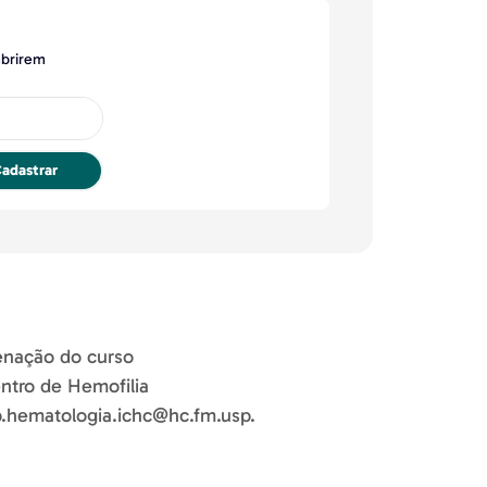
abrirem
adastrar
nação do curso
ntro de Hemofilia
b.hematologia.ichc@hc.fm.usp.