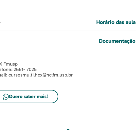
Horário das aula
Documentação
X Fmusp
efone: 2661- 7025
ail: cursosmulti.hcx@hc.fm.usp.br
Quero saber mais!
-