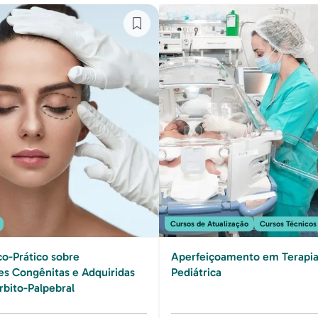
Cursos de Atualização
Cursos Técnicos
co-Prático sobre
Aperfeiçoamento em Terapia 
s Congênitas e Adquiridas
Pediátrica
rbito-Palpebral