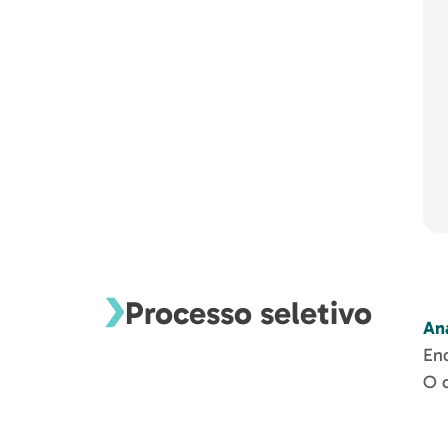
Processo seletivo
Aná
End
O c