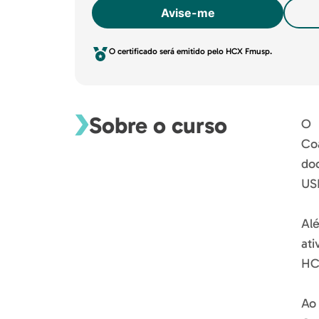
Avise-me
O certificado será emitido pelo HCX Fmusp.
Sobre o curso
O 
Coa
doc
US
Al
at
HC
Ao