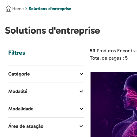
Solutions d'entreprise
Solutions d'entreprise
53
Produtos Encontra
Filtres
Total de pages :
5
FOAD
Modalité
Événements
Amélioration
Modalidade
webinaires
Mettre à jour
Atualização
Commanderies
Área de atuação
Cours de remise à niveau