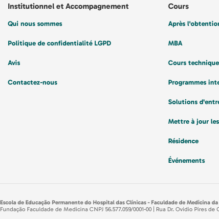
Institutionnel et Accompagnement
Cours
Anesthésiologie
Gestion stratégique
Qui nous sommes
Après l'obtenti
Gestion publique
Gestion publique
Politique de confidentialité LGPD
MBA
psychologie
Gynécologie et obstétrique
Avis
Cours technique
Génie biomédical
Hématologie
Contactez-nous
Programmes int
Gynécologie et obstétrique
Homéopathie
Solutions d'entr
Vérifiez les méthodes de
Immunologie
Mettre à jour le
paiement
Infectologie
Résidence
Innovation et transformation
Événements
numérique
Instrumentation chirurgicale
Escola de Educação Permanente do Hospital das Clínicas - Faculdade de Medicina da
Intensivistes
Fundação Faculdade de Medicina CNPJ 56.577.059/0001-00 | Rua Dr. Ovidio Pires de 