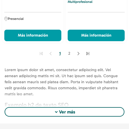
Multiprofesional
Presencial
Más información
Más información
1
2
Lorem ipsum dolor sit amet, consectetur adipiscing elit. Vel
aenean adipiscing mattis mi sit. Ut hac ipsum sed quis. Congue
felis aenean mauris sed platea diam. Porta in vulputate habitant
velit gravida commodo. Risus commodo, imperdiet sit pharetra
mattis leo amet.
Exemplo h2 de texto SEO
expand_more
Lorem ipsum dolor sit amet, consectetur adipiscing elit. Vel
aenean adipiscing mattis mi sit. Ut hac ipsum sed quis. Congue