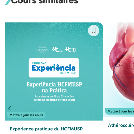
Cours similaires
Mettre à jour les 
Mettre à jour les cours
Athérosclér
Expérience pratique du HCFMUSP