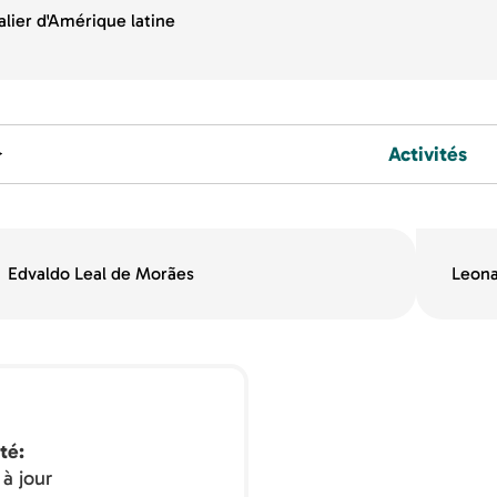
alier d'Amérique latine
Activités
Edvaldo Leal de Morães
Leona
té
à jour