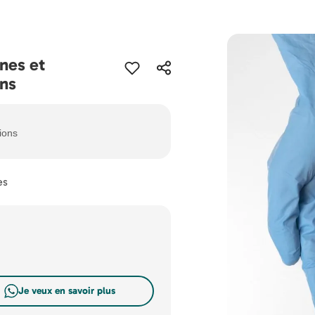
anes et
ons
tions
es
Je veux en savoir plus