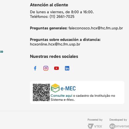
Atención al cliente
De lunes a viernes, de 8:00 a 16:00.
Teléfonos: (11) 2661-7025
Preguntas generales:
faleconosco.hcx@hc.fm.usp.br
Preguntas sobre educación a distancia:
hcxonline.hcx@hc.fm.usp.br
co
Nuestras redes sociales
Consulte aqui
o cadastro da Instituição no
Sistema e-Mec.
Powered by
Developed by