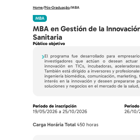
Home
/
Pós-Graduação
/
MBA
MBA
MBA en Gestión de la Innovació
Sanitaria
Público objetivo
›
El programa fue desarrollado para empresarios
investigadores que actúan o desean actuar 
innovación en TICs, incubadoras, aceleradoras
También está dirigido a inversores y profesional
ingeniería biomédica, comunicación, marketing, 
interés en la innovación y deseen prepararse p
soluciones y negocios en el mercado de la salud, e
Periodo de inscripción
Periodo
19/05/2026 a 25/10/2026
26/10/
Carga Horária Total
450 horas