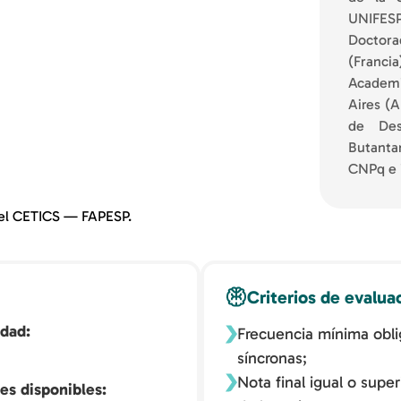
UNIFESP
Doctorad
(Franci
Academ
Aires (A
de Desa
Butanta
CNPq e 
el CETICS — FAPESP.
Criterios de evalua
idad
Frecuencia mínima oblig
síncronas;
Nota final igual o supe
es disponibles