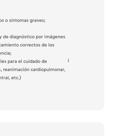
os o síntomas graves;
o y de diagnóstico por imágenes
tamiento correctos de los
ncia;
;
les para el cuidado de
as, reanimación cardiopulmonar,
ral, etc.)